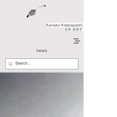
Kanako ​Kitabayashi
北林 加奈子
news