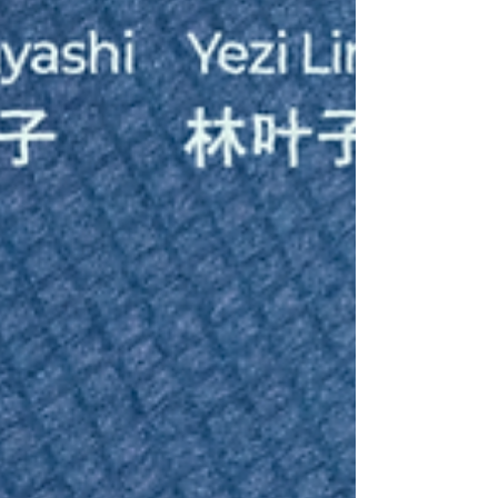
生の頃に初めての個展を開催させていただいて以
来、今回で4度目となります。 これまで繰り返し個
展をさせていただいてきた中で、 毎回自分自身の
制作について見つめ直し、また1歩踏み出すきっか
けを作ってくださってきた場所です。 だからこそ
今回はひとつの試みとして、異素材を組み合わせ
ず、陶のみで制作した作品を展示いたします。 陶
だけの作品はこれまでにも制作してきましたが、
このように焦点を当てて展示をするのは初めてで
す。 あらためて大事なことを見つめ直す機会をい
ただけたことを、嬉しく感じています。 内部に空
洞を抱えながら形作られていく陶という素材と、
いつも以上にしっかり向き合いながら 「〈 満ち
る〉とは何か」をじっくり探っています。 ご覧い
ただく皆さまがどのように受