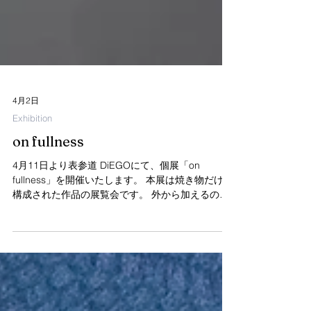
4月2日
Exhibition
on fullness
4月11日より表参道 DiEGOにて、個展「on
fullness」を開催いたします。 本展は焼き物だけで
構成された作品の展覧会です。 外から加えるので
はなく、 内にあるものに耳を澄ませること。 空洞
を抱えながら立ち上がるかたちの中に、 静かに満
ちていく感覚を探ります。 ー 会場のDiEGOでは学