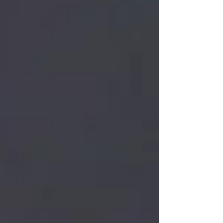
いいただいています。 35点ほどですが、花器や植
木鉢、お香立てなどのラインナップです。 こちら
も店頭で実物を手に取っていただける機会は少な
いので、ぜひご覧いただきたいです。 12月までの
会期と、長くご覧いただけますので、 台湾にお住
まいの方、ぜひ足をお運びください。 会期｜2026
年6月30日〜12月 会場｜Folk Gathering
https://www.instagram.com/folk_gathering/
台中市西区五権西六街136巷6-1号 ドローイング作
品と彫刻作品は9月以降、購入可能となります。 日
用品は、営業時間中いつでも店頭でご覧・ご購入
いただけます。 ー 很高興宣布，自 2026 年 6 月至
12 月，我的作品將於