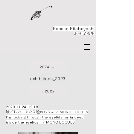
Kanako ​Kitabayashi
北林 加奈子
2024 ←
exhibitions_2023
→ 2022
2023.11.24-12.18
瞼ごしの、または瞼のおくの / MONO.LOGUES
I'm looking through the eyelids, or in deep
inside the eyelids... / MONO.LOGUES