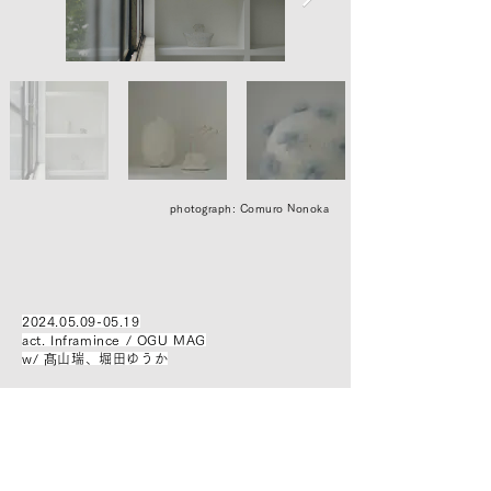
photograph: Comuro Nonoka
2024.05.09-05.19
act. Inframince / OGU MAG
w/ 髙山瑞、堀田ゆうか