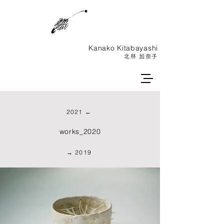
Kanako ​Kitabayashi
北林 加奈子
2021 ←
works_2020
→ 2019