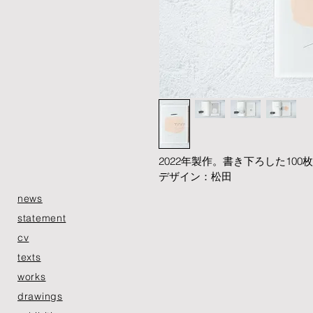
2022年製作。書き下ろした10
デザイン：松田
news
statement
​cv
texts
works
drawings