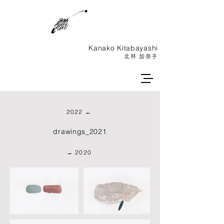
Kanako ​Kitabayashi
北林 加奈子
2022 ←
drawings_2021
→ 2020