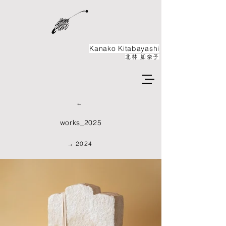
Kanako ​Kitabayashi
北林 加奈子
←
works_2025
→ 2024