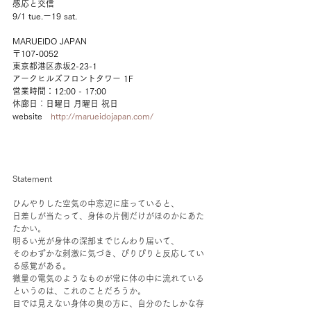
感応と交信　
9/1 tue.ー19 sat.
MARUEIDO JAPAN
〒107-0052
東京都港区赤坂2-23-1
アークヒルズフロントタワー 1F
営業時間：12:00 - 17:00
休廊日：日曜日 月曜日 祝日
website   
http://marueidojapan.com/
Statement
ひんやりした空気の中窓辺に座っていると、
日差しが当たって、身体の片側だけがほのかにあた
たかい。
明るい光が身体の深部までじんわり届いて、
そのわずかな刺激に気づき、ぴりぴりと反応してい
る感覚がある。
微量の電気のようなものが常に体の中に流れている
というのは、これのことだろうか。
目では見えない身体の奥の方に、自分のたしかな存