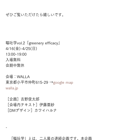
ぜひご覧いただけたら嬉しいです。
嘔吐学vol.2「greenery efficacy」
4/16(金)-4/25(日)
13:00-19:00
入場無料
会期中無休
会場：WALLA
東京都小平市仲町615-29 →
google map
walla.jp
［企画］吉野俊太郎
［会場内テキスト］伊藤亜紗
［DMデザイン］カワイハルナ
-
　「嘔吐学」とは、二人展の連続企画です。本企画