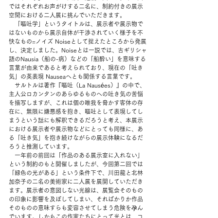
ではそれぞれお声がけする二名に、制約付きの展示
空間における二人展に挑んでいただきます。
　「嘔吐学」というタイトルは、展示者や展示物で
はないものから展示自体が干渉されていく様子を不
快なもの=ノイズ Noiseとして捉えたところから発展
し、決定しました。Noiseとは一説では、古ギリシャ
語のNausia（船の-病）などの「船酔い」を意味する
言葉が由来であると考えられており、現在の「吐き
気」の英表現 Nauseaへとも関係する言葉です。
　サルトルは著作『嘔吐（La Nausées）』の中で、
主人公ロカンタンのあらゆるものへの吐き気の苦悩
を描写しますが、これは個の唯我を脅かす客体の存
在に、無限に嫌悪感を抱き、嘔吐として表現してし
まうという話にも解釈できるだろうと考え、本展示
における展示者や展示物などにとっても同様に、あ
る「吐き気」を抱き続けながらの展示体験になるだ
ろうと推測しています。
　一年前の前回は「作品のある展示室に入れない」
という制約のもと開催しましたが、今回第二回では
「緑色の光がある」という条件下で、川田龍と北林
加奈子の二名の美術家に二人展を展開していただき
ます。展示者の意図しない光線は、展覧会そのもの
の印象に影響を及ぼしてしまい、そればかりか作品
そのものの意味すらも変容させてしまう危険を孕ん
でいます。しかもこの作家たちにとって光とは、コ