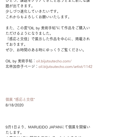
ひとつ、課題をクリアできたと思うとまた新たな課
題が出てきます。
少しづつ進化していきたいです。
これからもよろしくお願いいたします。
また、この度”OIL by 美術手帖”にて作品をご購入い
ただけるようになりました。
「感応と交信」で展示した作品を中心に、掲載され
ております。
ぜひ、お時間のある時にゆっくりご覧ください。
OIL by 美術手帖：
oil.bijutsutecho.com/
北林加奈子ページ：
oil.bijutsutecho.com/artist/1142
個展 ”感応と交信"
8/18/2020
9月1日より、MARUEIDO JAPANにて個展を開催い
たします。