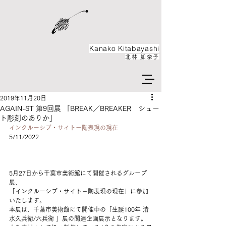
Kanako ​Kitabayashi
北林 加奈子
2019年11月20日
AGAIN-ST 第9回展 「BREAK／BREAKER シュー
ト彫刻のありか」
インクルーシブ・サイトー陶表現の現在
5/11/2022
5月27日から千葉市美術館にて開催されるグループ
展、
「インクルーシブ・サイト－陶表現の現在」に参加
いたします。
本展は、千葉市美術館にて開催中の「生誕100年 清
水久兵衛/六兵衛 」展の関連企画展示となります。