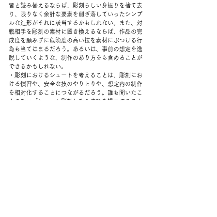
習と読み替えるならば、彫刻らしい身振りを捨て去
り、限りなく余計な要素を削ぎ落していったシンプ
ルな造形がそれに該当するかもしれない。また、対
戦相手を彫刻の素材に置き換えるならば、作品の完
成度を顧みずに危険度の高い技を素材にぶつける行
為も当てはまるだろう。あるいは、事前の想定を逸
脱していくような、制作のあり方をも含めることが
できるかもしれない。
・彫刻におけるシュートを考えることは、彫刻にお
ける慣習や、安全な技のやりとりや、想定内の制作
を相対化することにつながるだろう。誰も聞いたこ
とのない「シュート彫刻」なる造語を提示すること
で、我々が考えてみたいのはそういう問題である。
AGAIN-ST（アゲインスト）/
彫刻を表現のベースとする作家、彫刻を専門領域と
する批評家、美術の現場に携わるデザイナーで企画
された活動。展覧会と、その会期中に行うトークラ
イブを主な手法として、彫刻についての問題提起を
続けている。メンバーである作家全員が美術系大学
の教員でもあることから、会場は大学の展示スペー
スを使用し、毎回テーマ設定を変え、テーマに合わ
せてゲスト作家、批評家を招聘して展覧会を開催し