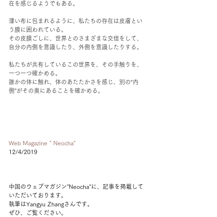
在を感じるようでもある。
薄い布に包まれるように、私たちの存在は皮膚とい
う膜に囲われている。
その皮膜ごしに、世界とのさまざまな交信をして、
自分の内側を意識したり、外側を意識したりする。
私たちが共有しているこの世界を、その手触りを、
一つ一つ確かめる。
誰かの体に触れ、体のあたたかさを感じ、別の“内
側”がその奥にあることを確かめる。
Web Magazine " Neocha"
12/4/2019
中国のウェブマガジン"Neocha"に、記事を掲載して
いただいております。
執筆はYangyu Zhangさんです。
ぜひ、ご覧ください。