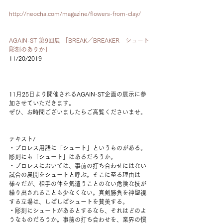
http://neocha.com/magazine/flowers-from-clay/
AGAIN-ST 第9回展 「BREAK／BREAKER　シュート
彫刻のありか」
11/20/2019
11月25日より開催されるAGAIN-ST企画の展示に参
加させていただきます。
ぜひ、お時間ございましたらご高覧くださいませ。
テキスト/
・プロレス用語に「シュート」というものがある。
彫刻にも「シュート」はあるだろうか。
・プロレスにおいては、事前の打ち合わせにはない
試合の展開をシュートと呼ぶ。そこに至る理由は
様々だが、相手の体を気遣うことのない危険な技が
繰り出されることも少なくない。真剣勝負を神聖視
する立場は、しばしばシュートを賛美する。
・彫刻にシュートがあるとするなら、それはどのよ
うなものだろうか。事前の打ち合わせを、業界の慣