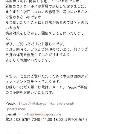
本展示は4月に開催を予定していたものですが、
新型コロナウイルスの影響で延期しておりました。
まだまだ今現在もコロナの影響下、渦中にいること
は変わりないのですが
今ご覧いただくことにも意味があるのでは？との思
いもあり
感染対策をしながら、開催することにいたしまし
た。
ぜひ、ご覧いただけたら嬉しいです。
それと同時に、どうかご無理のないよう、何よりご
自身の体調を優先していただけますよう、
よろしくお願いいたします。
＊安心、安全にご覧いただくために本展は原則アポ
イントメント制をとっております。
お越しいただく際には電話、メール、Peatixで事前
のご予約をお願いいたします。
​Peatix：
https://kitabayashi-kanako-s-and-
i.peatix.com
E-mail：
info@marueidojapan.com
電話：03-5797-7040 (11:00-18:00 日月祝を除く)