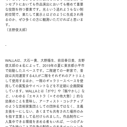
ンセプトにおいても作品演出においても極めて重要
な役割を持つ要素です。光という逃れようもない制
約空間で、果たして展示とはどのように生成され得
るのか、ぜひ多くの方に観測いただければと思いま
す。
（吉野俊太郎）
-
WALLAは、大石一貴、大野陽生、前田春日美、吉野
俊太郎の４名によって、2019年の夏に東京都小平市
で始動したスペースです。二階建ての一軒家で、普
段は共同運営する4人が二階をそれぞれのアトリエと
して使用するほか、一階のギャラリースペースを使
用しての展覧会やイベントなどを不定期に企画開催
しています。WALLAとは「がや」や「賑やかし」な
ど、いわゆる「エキストラ（＝その他大勢）」的な
効果のことを意味し、アーティスト・コレクティブ
のような芸術家集団としての団体名ではなく、主義
主張を一にしない、あくまでも共有された場所のみ
を指す言葉として名付けられました。作品制作に一
人集中できる環境を求める者もいれば、一つのグル
ープを持つことで自身の制作へのモチベーションを