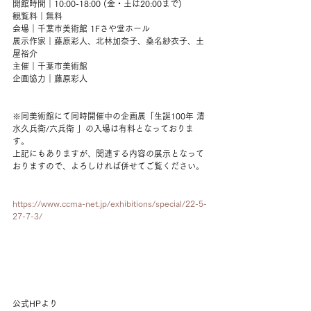
開館時間｜10:00-18:00 (金・土は20:00まで)
観覧料｜無料
会場｜千葉市美術館 1Fさや堂ホール
展示作家｜藤原彩人、北林加奈子、桑名紗衣子、土
屋裕介
主催｜千葉市美術館
企画協力｜藤原彩人
※同美術館にて同時開催中の企画展「生誕100年 清
水久兵衛/六兵衛 」の入場は有料となっておりま
す。
上記にもありますが、関連する内容の展示となって
おりますので、よろしければ併せてご覧ください。
https://www.ccma-net.jp/exhibitions/special/22-5-
27-7-3/
公式HPより