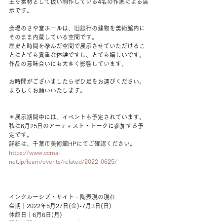
土を素材として扱い制作している4名の作家による展
示です。
会場のさや堂ホールは、旧銀行の建物を美術館内に
そのまま内蔵している空間です。
歴史と時間を孕んだ空間で展示させていただけるこ
とはとても貴重な体験ですし、とても嬉しいです。
作品の意味合いにも大きく影響しています。
お時間がございましたらぜひ足をお運びください。
よろしくお願いいたします。
＊展示期間中には、イベントも予定されています。
私は6月25日のアーティスト・トークに参加する予
定です。
詳細は、千葉市美術館HPにてご確認ください。
https://www.ccma-
net.jp/learn/events/related/2022-0625/
インクルーシブ・サイト－陶表現の現在
会期｜2022年5月27日(金)-7月3日(日)
休館日｜6月6日(月)