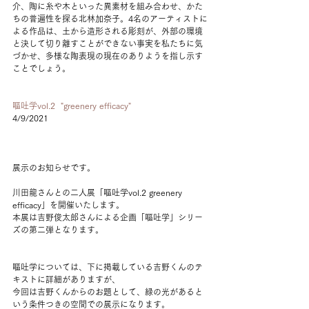
介、陶に糸や木といった異素材を組み合わせ、かた
ちの普遍性を探る北林加奈子。4名のアーティストに
よる作品は、土から造形される彫刻が、外部の環境
と決して切り離すことができない事実を私たちに気
づかせ、多様な陶表現の現在のありようを指し示す
ことでしょう。
嘔吐学vol.2  "greenery efficacy"
4/9/2021
展示のお知らせです。
川田龍さんとの二人展「嘔吐学vol.2 greenery 
efficacy」を開催いたします。
本展は吉野俊太郎さんによる企画「嘔吐学」シリー
ズの第二弾となります。
嘔吐学については、下に掲載している吉野くんのテ
キストに詳細がありますが、
今回は吉野くんからのお題として、緑の光があると
いう条件つきの空間での展示になります。