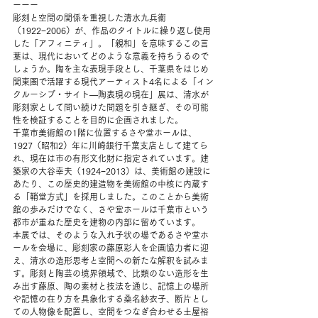
ーーー
彫刻と空間の関係を重視した清水九兵衞
（1922−2006）が、作品のタイトルに繰り返し使用
した「アフィニティ」。「親和」を意味するこの言
葉は、現代においてどのような意義を持ちうるので
しょうか。陶を主な表現手段とし、千葉県をはじめ
関東圏で活躍する現代アーティスト4名による「イン
クルーシブ・サイト―陶表現の現在」展は、清水が
彫刻家として問い続けた問題を引き継ぎ、その可能
性を検証することを目的に企画されました。
千葉市美術館の1階に位置するさや堂ホールは、
1927（昭和2）年に川崎銀行千葉支店として建てら
れ、現在は市の有形文化財に指定されています。建
築家の大谷幸夫（1924−2013）は、美術館の建設に
あたり、この歴史的建造物を美術館の中核に内蔵す
る「鞘堂方式」を採用しました。このことから美術
館の歩みだけでなく、さや堂ホールは千葉市という
都市が重ねた歴史を建物の内部に留めています。
本展では、そのような入れ子状の場であるさや堂ホ
ールを会場に、彫刻家の藤原彩人を企画協力者に迎
え、清水の造形思考と空間への新たな解釈を試みま
す。彫刻と陶芸の境界領域で、比類のない造形を生
み出す藤原、陶の素材と技法を通じ、記憶上の場所
や記憶の在り方を具象化する桑名紗衣子、断片とし
ての人物像を配置し、空間をつなぎ合わせる土屋裕