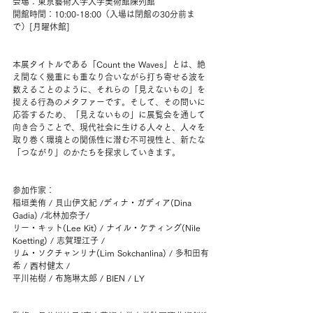
会場：東京藝術大学大学美術館陳列館
開館時間：10:00-18:00（入場は閉館の30分前ま
で）[月曜休館]
本展タイトルである「Count the Waves」とは、絶
え間なく幾重にも重なり合いながら打ち寄せる波を
数えることのように、それらの「見えないもの」を
捉える行為のメタファーです。そして、その問いに
応答するため、「見えないもの」に展覧会を通して
向き合うことで、現代社会に生ける人々と、人々を
取り巻く環境との関係性に潜む不可視性と、新たな
「つながり」のかたちを探求していきます。
参加作家：
稲垣美侑 / 貝山伊文紀 /ディナ・ガディア(Dina 
Gadia) /北林加奈子/ 
リー・キット(Lee Kit) / ナイル・ケティング(Nile 
Koetting) / 志賀理江子 /
リム・ソクチャンリナ(Lim Sokchanlina) / 多和田有
希 / ⻄村健太 /
平川祐樹 / 布施琳太郎 / BIEN / LY