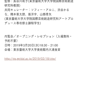
監修：長谷川祐子(東京藝術大学大学院国際芸術創造
研究科教授)
共同キュレーター：ソフィー・アルニ、渋谷かる
な、隅本晋太朗、張洋宇、山縣青矢
(東京藝術大学大学院国際芸術創造研究科アートプロ
デュース専攻修士課程学生)
内覧会／オープニング・レセプション（入場無料・
予約不要）
日時：2019年3月20日(水)18:30 - 21:00
会場：東京藝術大学大学美術館内大浦食堂
http://ga.geidai.ac.jp/2019/02/18/ctw/